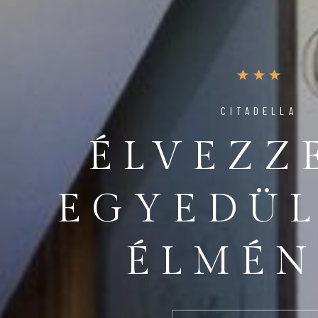
CITADELLA
ÉLVEZZ
EGYEDÜL
ÉLMÉN