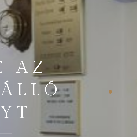
E AZ
ÁLLÓ
YT