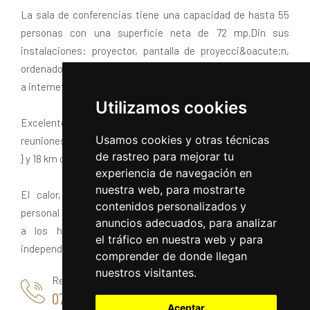
La sala de conferencias tiene una capacidad de hasta 55
personas con una superficie neta de 72 mp.Din sus
instalaciones: proyector, pantalla de proyecci&oacute;n,
ordenador port&aacute;til, TV, aire acondicionado, acceso
a internet, etc.
Utilizamos cookies
Excelentes condiciones para reuniones de negocios o
Usamos cookies y otras técnicas
reuniones en un hotel situado a 3 km de {Piata Universitatii
de rastreo para mejorar tu
} y 18 km del {Aeroportul International Henri Coanda}.
experiencia de navegación en
nuestra web, para mostrarte
El calor, la cortes&iacute;a, la discreci&oacute;n y el
contenidos personalizados y
personal de aqu&iacute; siempre dar&aacute; la bienvenida
anuncios adecuados, para analizar
a los hu&eacute;spedes que se paso en la tierra,
el tráfico en nuestra web y para
independientemente de su estancia en Bucarest.
comprender de donde llegan
nuestros visitantes.
Reserva
0728 777 837
Aceptar