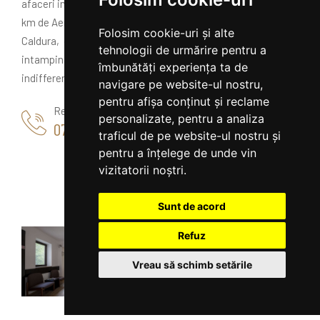
afaceri intr-un hotel aflat la 3 km de Piata Universitatii si 18
km de Aeroportul International Henri Coanda.
Folosim cookie-uri și alte
Caldura, discretia si amabilitatea personalului nostru vor
tehnologii de urmărire pentru a
intampina intotdeauna oaspetii care ne vor calca pragul
îmbunătăți experiența ta de
indifferent de motivul sederii in Bucuresti.
navigare pe website-ul nostru,
pentru afișa conținut și reclame
Rezervare
personalizate, pentru a analiza
0728 777 837
traficul de pe website-ul nostru și
pentru a înțelege de unde vin
vizitatorii noștri.
Sunt de acord
Refuz
Vreau să schimb setările