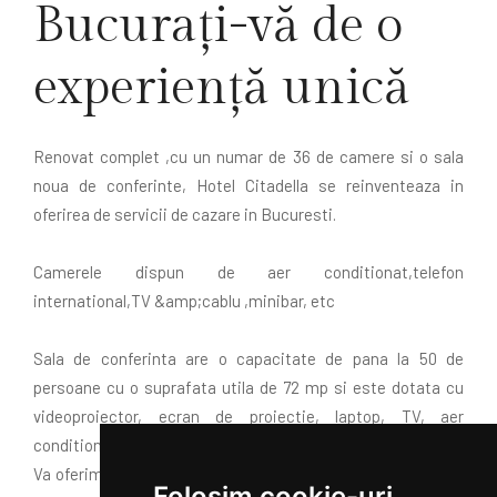
Bucurați-vă de o
experiență unică
Renovat complet ,cu un numar de 36 de camere si o sala
noua de conferinte, Hotel Citadella se reinventeaza in
oferirea de servicii de cazare in Bucuresti.
Camerele dispun de aer conditionat,telefon
international,TV &amp;cablu ,minibar, etc
Sala de conferinta are o capacitate de pana la 50 de
persoane cu o suprafata utila de 72 mp si este dotata cu
videoproiector, ecran de proiectie, laptop, TV, aer
conditionat, internet wireless.
Va oferim conditii excelente pentru reuniuni sau intalniri de
Folosim cookie-uri